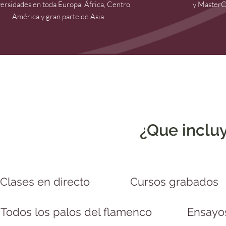
ersidades en toda Europa, África, Centro
y MasterC
América y gran parte de Asia
¿Que incluy
Clases en directo
Cursos grabados
Todos los palos del flamenco
Ensayos